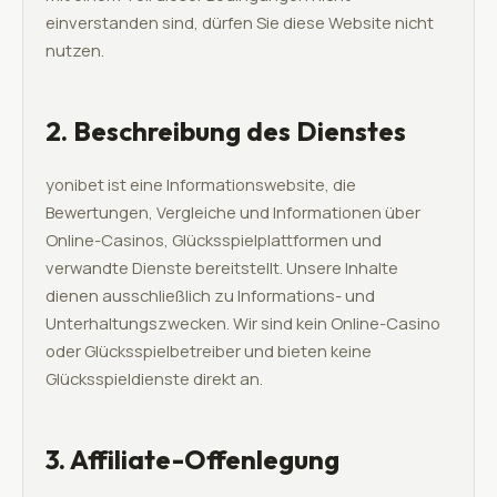
einverstanden sind, dürfen Sie diese Website nicht
nutzen.
2. Beschreibung des Dienstes
yonibet ist eine Informationswebsite, die
Bewertungen, Vergleiche und Informationen über
Online-Casinos, Glücksspielplattformen und
verwandte Dienste bereitstellt. Unsere Inhalte
dienen ausschließlich zu Informations- und
Unterhaltungszwecken. Wir sind kein Online-Casino
oder Glücksspielbetreiber und bieten keine
Glücksspieldienste direkt an.
3. Affiliate-Offenlegung