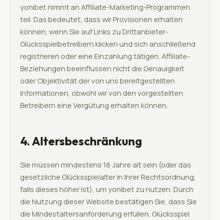
yonibet nimmt an Affiliate-Marketing-Programmen
teil. Das bedeutet, dass wir Provisionen erhalten
können, wenn Sie auf Links zu Drittanbieter-
Glücksspielbetreibern klicken und sich anschließend
registrieren oder eine Einzahlung tätigen. Affiliate-
Beziehungen beeinflussen nicht die Genauigkeit
oder Objektivität der von uns bereitgestellten
Informationen, obwohl wir von den vorgestellten
Betreibern eine Vergütung erhalten können.
4. Altersbeschränkung
Sie müssen mindestens 18 Jahre alt sein (oder das
gesetzliche Glücksspielalter in Ihrer Rechtsordnung,
falls dieses höher ist), um yonibet zu nutzen. Durch
die Nutzung dieser Website bestätigen Sie, dass Sie
die Mindestaltersanforderung erfüllen. Glücksspiel