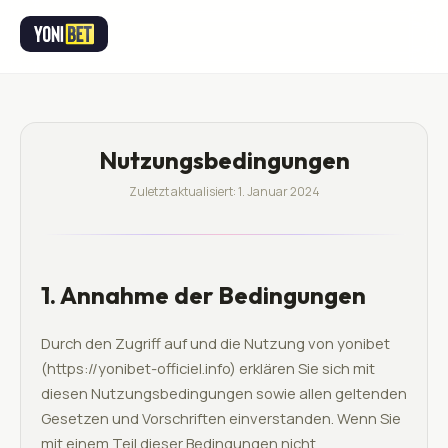
Nutzungsbedingungen
Zuletzt aktualisiert: 1. Januar 2024
1. Annahme der Bedingungen
Durch den Zugriff auf und die Nutzung von yonibet
(https://yonibet-officiel.info) erklären Sie sich mit
diesen Nutzungsbedingungen sowie allen geltenden
Gesetzen und Vorschriften einverstanden. Wenn Sie
mit einem Teil dieser Bedingungen nicht