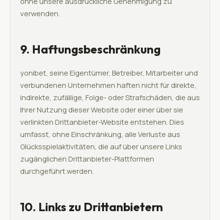
ohne unsere ausdrückliche Genehmigung zu
verwenden.
9. Haftungsbeschränkung
yonibet, seine Eigentümer, Betreiber, Mitarbeiter und
verbundenen Unternehmen haften nicht für direkte,
indirekte, zufällige, Folge- oder Strafschäden, die aus
Ihrer Nutzung dieser Website oder einer über sie
verlinkten Drittanbieter-Website entstehen. Dies
umfasst, ohne Einschränkung, alle Verluste aus
Glücksspielaktivitäten, die auf über unsere Links
zugänglichen Drittanbieter-Plattformen
durchgeführt werden.
10. Links zu Drittanbietern