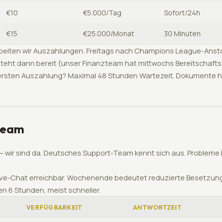
€10
€5.000/Tag
Sofort/24h
€15
€25.000/Monat
30 Minuten
rbeiten wir Auszahlungen. Freitags nach Champions League-Anst
steht dann bereit (unser Finanzteam hat mittwochs Bereitschaftsd
 ersten Auszahlung? Maximal 48 Stunden Wartezeit. Dokumente ho
team
 – wir sind da. Deutsches Support-Team kennt sich aus. Probleme 
Live-Chat erreichbar. Wochenende bedeutet reduzierte Besetzung
en 6 Stunden, meist schneller.
VERFÜGBARKEIT
ANTWORTZEIT