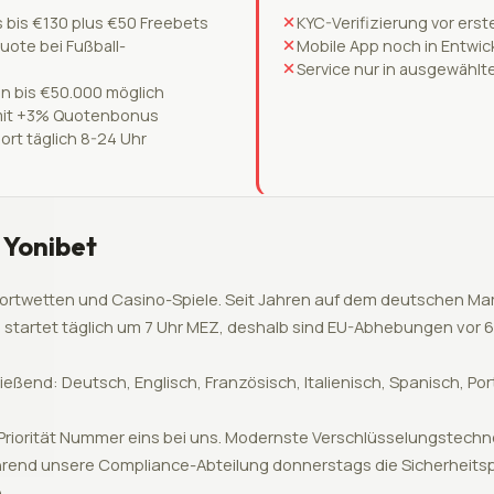
bis €130 plus €50 Freebets
KYC-Verifizierung vor erst
ote bei Fußball-
Mobile App noch in Entwic
Service nur in ausgewählt
n bis €50.000 möglich
mit +3% Quotenbonus
rt täglich 8-24 Uhr
 Yonibet
Sportwetten und Casino-Spiele. Seit Jahren auf dem deutschen Mar
tartet täglich um 7 Uhr MEZ, deshalb sind EU-Abhebungen vor 6 
ießend: Deutsch, Englisch, Französisch, Italienisch, Spanisch, Por
Priorität Nummer eins bei uns. Modernste Verschlüsselungstechn
hrend unsere Compliance-Abteilung donnerstags die Sicherheitspro
.