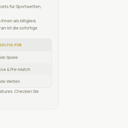
ebets für Sportwetten,
hnen als Mitglied,
 ist die sofortige
GÜLTIG FÜR
Alle Spiele
Live & Pre-Match
Alle Wetten
eatures. Checken Sie