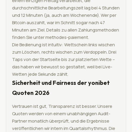
einem einzigen Freitag verarbeitet, die
durchschnittliche Bearbeitungszeit lag bei 4 Stunden
und 12 Minuten (ja, auch am Wochenende). Wer per
Bitcoin auszahlt, war im Schnitt sogar nach 47
Minuten am Ziel. Details zu allen Zahlungsmethoden
finden Sie unter methodes-paiement.
Die Bedienung ist intuitiv: Wettschein links wischen
zum Löschen, rechts wischen zum Verdoppeln. Drei
Taps von der Startseite bis zur platzierten Wette –
das haben wir bewusst so gestaltet, weil bei Live-
Wetten jede Sekunde zählt.
Sicherheit und Fairness der yonibet
Quoten 2026
Vertrauen ist gut, Transparenz ist besser. Unsere
Quoten werden von einem unabhängigen Audit-
Partner monatlich überprüft, und die Ergebnisse
veröffentlichen wir intern im Quartalsrhythmus. Die