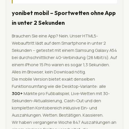
yonibet mobil – Sportwetten ohne App
in unter 2 Sekunden
Brauchen Sie eine App? Nein. Unser HTML5-
Webauftritt lädt auf dem Smartphone in unter 2
Sekunden – getestet mit einem Samsung Galaxy A54
bei durchschnittlicher 4G-Verbindung (28 Mbit/s). Auf
einem iPhone 15 Pro waren es sogar 1,3 Sekunden.
Alles im Browser, kein Download nötig.
Die mobile Version bietet exakt denselben
Funktionsumfang wie die Desktop-Variante: alle
300+
Märkte pro Fußballspiel, Live-Wetten mit 30-
Sekunden-Aktualisierung, Cash-Out und den
kompletten Kontobereich inklusive Ein- und
Auszahlungen. Wetten. Bestätigen. Kassieren.
Wir haben vergangene Woche 847 Auszahlungen an