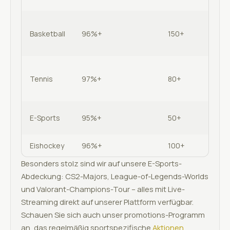
Basketball
96%+
150+
Ja
Tennis
97%+
80+
Ja
E-Sports
95%+
50+
Ja
Eishockey
96%+
100+
Ja
Besonders stolz sind wir auf unsere E-Sports-
Abdeckung: CS2-Majors, League-of-Legends-Worlds
und Valorant-Champions-Tour – alles mit Live-
Streaming direkt auf unserer Plattform verfügbar.
Schauen Sie sich auch unser promotions-Programm
an, das regelmäßig sportspezifische
Aktionen