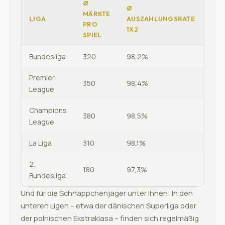
Ø
Ø
MÄRKTE
LIV
LIGA
AUSZAHLUNGSRATE
PRO
MÄR
1X2
SPIEL
Bundesliga
320
98,2%
180
Premier
350
98,4%
200
League
Champions
380
98,5%
220
League
La Liga
310
98,1%
170
2.
180
97,3%
90+
Bundesliga
Und für die Schnäppchenjäger unter Ihnen: In den
unteren Ligen – etwa der dänischen Superliga oder
der polnischen Ekstraklasa – finden sich regelmäßig