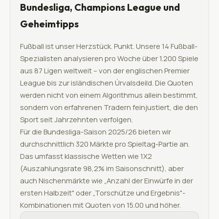
Bundesliga, Champions League und
Geheimtipps
Fußball ist unser Herzstück. Punkt. Unsere 14 Fußball-
Spezialisten analysieren pro Woche über 1.200 Spiele
aus 87 Ligen weltweit – von der englischen Premier
League bis zur isländischen Úrvalsdeild. Die Quoten
werden nicht von einem Algorithmus allein bestimmt,
sondern von erfahrenen Tradern feinjustiert, die den
Sport seit Jahrzehnten verfolgen.
Für die Bundesliga-Saison 2025/26 bieten wir
durchschnittlich 320 Märkte pro Spieltag-Partie an.
Das umfasst klassische Wetten wie 1X2
(Auszahlungsrate 98,2% im Saisonschnitt), aber
auch Nischenmärkte wie „Anzahl der Einwürfe in der
ersten Halbzeit" oder „Torschütze und Ergebnis"-
Kombinationen mit Quoten von 15.00 und höher.