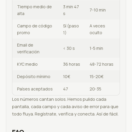
Tiempo medio de
3 min 47
7-10 min
alta
s
Campo de código
Sí (paso
A veces
promo
1)
oculto
Email de
< 30 s
1-5 min
verificación
KYC medio
36 horas
48-72 horas
Depósito mínimo
10€
15-20€
Países aceptados
47
20-35
Los números cantan solos. Hemos pulido cada
pantalla, cada campo y cada aviso de error para que
todo fluya. Regístrate, verifica y conecta. Así de fácil.
FAQ