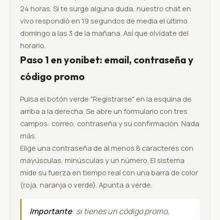
24 horas. Si te surge alguna duda, nuestro chat en
vivo respondió en 19 segundos de media el último
domingo a las 3 de la mañana. Así que olvídate del
horario.
Paso 1 en yonibet: email, contraseña y
código promo
Pulsa el botón verde "Registrarse" en la esquina de
arriba a la derecha. Se abre un formulario con tres
campos: correo, contraseña y su confirmación. Nada
más.
Elige una contraseña de al menos 8 caracteres con
mayúsculas, minúsculas y un número. El sistema
mide su fuerza en tiempo real con una barra de color
(roja, naranja o verde). Apunta a verde.
Importante
: si tienes un código promo,