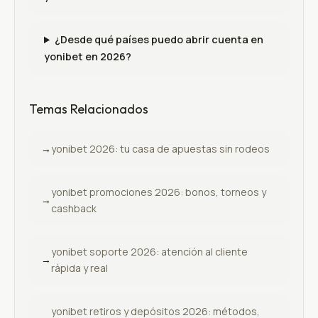
¿Desde qué países puedo abrir cuenta en
yonibet en 2026?
Temas Relacionados
→
yonibet 2026: tu casa de apuestas sin rodeos
yonibet promociones 2026: bonos, torneos y
→
cashback
yonibet soporte 2026: atención al cliente
→
rápida y real
yonibet retiros y depósitos 2026: métodos,