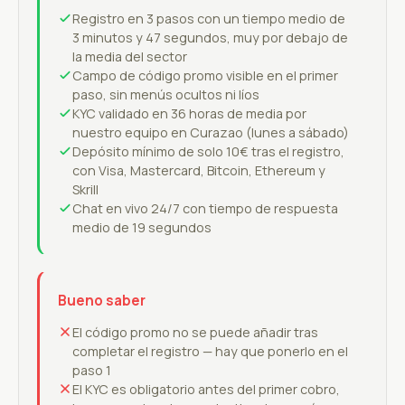
Registro en 3 pasos con un tiempo medio de
3 minutos y 47 segundos, muy por debajo de
la media del sector
Campo de código promo visible en el primer
paso, sin menús ocultos ni líos
KYC validado en 36 horas de media por
nuestro equipo en Curazao (lunes a sábado)
Depósito mínimo de solo 10€ tras el registro,
con Visa, Mastercard, Bitcoin, Ethereum y
Skrill
Chat en vivo 24/7 con tiempo de respuesta
medio de 19 segundos
Bueno saber
El código promo no se puede añadir tras
completar el registro — hay que ponerlo en el
paso 1
El KYC es obligatorio antes del primer cobro,