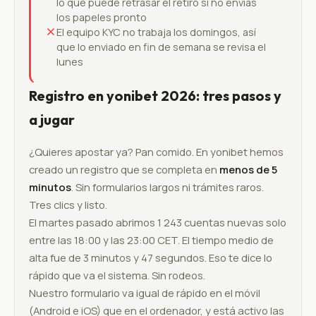
lo que puede retrasar el retiro si no envías
los papeles pronto
El equipo KYC no trabaja los domingos, así
que lo enviado en fin de semana se revisa el
lunes
Registro en yonibet 2026: tres pasos y
a jugar
¿Quieres apostar ya? Pan comido. En yonibet hemos
creado un registro que se completa en
menos de 5
minutos
. Sin formularios largos ni trámites raros.
Tres clics y listo.
El martes pasado abrimos 1 243 cuentas nuevas solo
entre las 18:00 y las 23:00 CET. El tiempo medio de
alta fue de 3 minutos y 47 segundos. Eso te dice lo
rápido que va el sistema. Sin rodeos.
Nuestro formulario va igual de rápido en el móvil
(Android e iOS) que en el ordenador, y está activo las