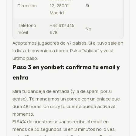
Dirección
12, 28001
Sí
Madrid
Teléfono
+34 612 345
No
móvil
678
Aceptamos jugadores de 47 países. Si el tuyo sale en
la lista, bienvenido a bordo. Pulsa "Validar" y ve al
último paso.
Paso 3 en yonibet: confirma tu email y
entra
Mira tu bandeja de entrada (y la de spam, por si
acaso). Te mandamos un correo con un enlace que
dura 48 horas. Un clic y tu cuenta queda activa al
momento.
El 94% de nuestros usuarios recibe el email en
menos de 30 segundos. Si en 2 minutos no lo ves,