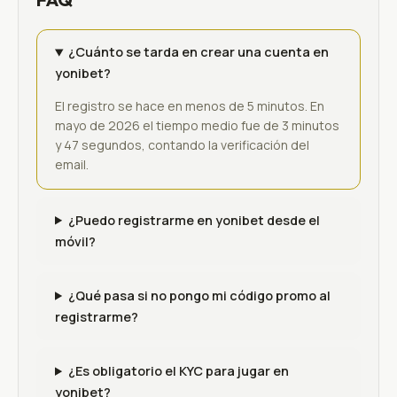
¿Cuánto se tarda en crear una cuenta en
yonibet?
El registro se hace en menos de 5 minutos. En
mayo de 2026 el tiempo medio fue de 3 minutos
y 47 segundos, contando la verificación del
email.
¿Puedo registrarme en yonibet desde el
móvil?
¿Qué pasa si no pongo mi código promo al
registrarme?
¿Es obligatorio el KYC para jugar en
yonibet?