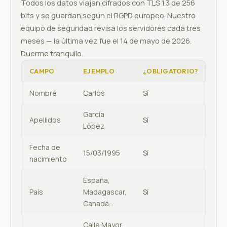
Todos los datos viajan cifrados con TLS 1.3 de 256
bits y se guardan según el RGPD europeo. Nuestro
equipo de seguridad revisa los servidores cada tres
meses — la última vez fue el 14 de mayo de 2026.
Duerme tranquilo.
CAMPO
EJEMPLO
¿OBLIGATORIO?
Nombre
Carlos
Sí
García
Apellidos
Sí
López
Fecha de
15/03/1995
Sí
nacimiento
España,
País
Madagascar,
Sí
Canadá…
Calle Mayor