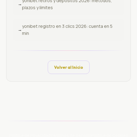
yonibet retiros y depósitos 2026: métodos,
→
plazos y límites
yonibet registro en 3 clics 2026: cuenta en 5
→
min
Volver al Inicio
Política de Privacidad
Términos de Servicio
Política de Cookies