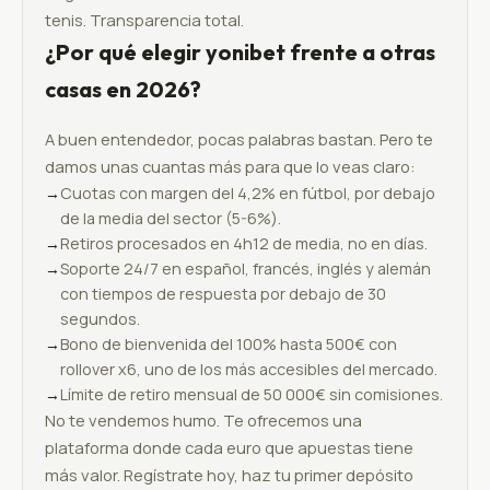
tenis. Transparencia total.
¿Por qué elegir yonibet frente a otras
casas en 2026?
A buen entendedor, pocas palabras bastan. Pero te
damos unas cuantas más para que lo veas claro:
→
Cuotas con margen del 4,2% en fútbol, por debajo
de la media del sector (5-6%).
→
Retiros procesados en 4h12 de media, no en días.
→
Soporte 24/7 en español, francés, inglés y alemán
con tiempos de respuesta por debajo de 30
segundos.
→
Bono de bienvenida del 100% hasta 500€ con
rollover x6, uno de los más accesibles del mercado.
→
Límite de retiro mensual de 50 000€ sin comisiones.
No te vendemos humo. Te ofrecemos una
plataforma donde cada euro que apuestas tiene
más valor. Regístrate hoy, haz tu primer depósito