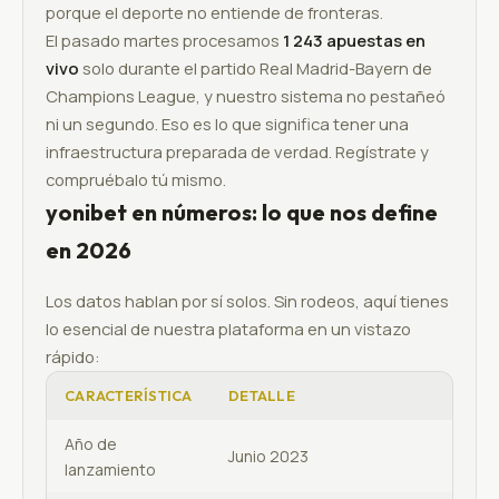
porque el deporte no entiende de fronteras.
El pasado martes procesamos
1 243 apuestas en
vivo
solo durante el partido Real Madrid-Bayern de
Champions League, y nuestro sistema no pestañeó
ni un segundo. Eso es lo que significa tener una
infraestructura preparada de verdad. Regístrate y
compruébalo tú mismo.
yonibet en números: lo que nos define
en 2026
Los datos hablan por sí solos. Sin rodeos, aquí tienes
lo esencial de nuestra plataforma en un vistazo
rápido:
CARACTERÍSTICA
DETALLE
Año de
Junio 2023
lanzamiento