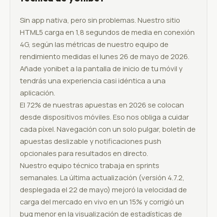
Sin app nativa, pero sin problemas. Nuestro sitio
HTML5 carga en 1,8 segundos de media en conexión
4G, según las métricas de nuestro equipo de
rendimiento medidas el lunes 26 de mayo de 2026.
Añade yonibet a la pantalla de inicio de tu móvil y
tendrás una experiencia casi idéntica a una
aplicación.
El 72% de nuestras apuestas en 2026 se colocan
desde dispositivos móviles. Eso nos obliga a cuidar
cada píxel. Navegación con un solo pulgar, boletín de
apuestas deslizable y notificaciones push
opcionales para resultados en directo.
Nuestro equipo técnico trabaja en sprints
semanales. La última actualización (versión 4.7.2,
desplegada el 22 de mayo) mejoró la velocidad de
carga del mercado en vivo en un 15% y corrigió un
bug menor en la visualización de estadísticas de