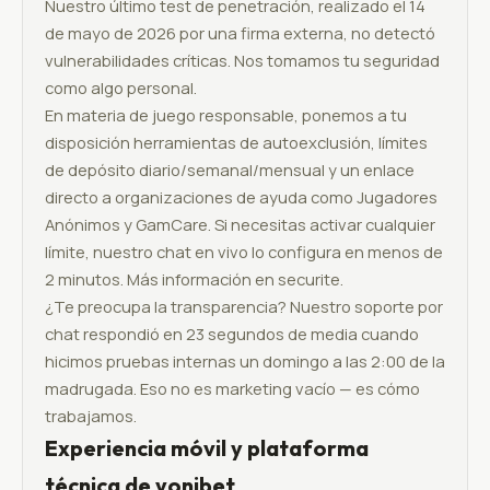
Nuestro último test de penetración, realizado el 14
de mayo de 2026 por una firma externa, no detectó
vulnerabilidades críticas. Nos tomamos tu seguridad
como algo personal.
En materia de juego responsable, ponemos a tu
disposición herramientas de autoexclusión, límites
de depósito diario/semanal/mensual y un enlace
directo a organizaciones de ayuda como Jugadores
Anónimos y GamCare. Si necesitas activar cualquier
límite, nuestro chat en vivo lo configura en menos de
2 minutos. Más información en securite.
¿Te preocupa la transparencia? Nuestro soporte por
chat respondió en 23 segundos de media cuando
hicimos pruebas internas un domingo a las 2:00 de la
madrugada. Eso no es marketing vacío — es cómo
trabajamos.
Experiencia móvil y plataforma
técnica de yonibet