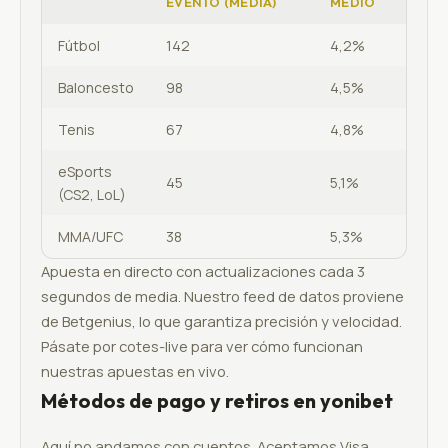
EVENTO (MEDIA)
MEDIO
Fútbol
142
4,2%
Baloncesto
98
4,5%
Tenis
67
4,8%
eSports
45
5,1%
(CS2, LoL)
MMA/UFC
38
5,3%
Apuesta en directo con actualizaciones cada 3
segundos de media. Nuestro feed de datos proviene
de Betgenius, lo que garantiza precisión y velocidad.
Pásate por cotes-live para ver cómo funcionan
nuestras apuestas en vivo.
Métodos de pago y retiros en yonibet
Aquí no andamos con cuentos. Aceptamos Visa,