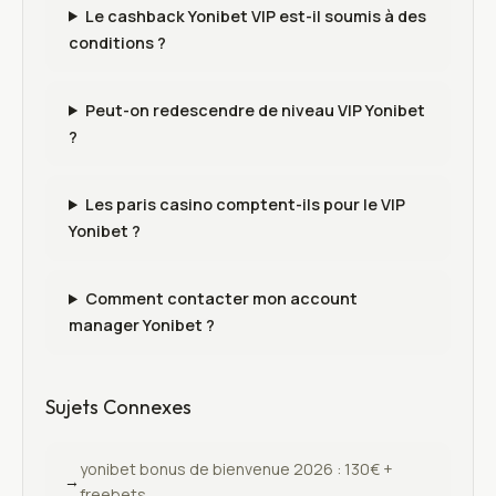
Le cashback Yonibet VIP est-il soumis à des
conditions ?
Peut-on redescendre de niveau VIP Yonibet
?
Les paris casino comptent-ils pour le VIP
Yonibet ?
Comment contacter mon account
manager Yonibet ?
Sujets Connexes
yonibet bonus de bienvenue 2026 : 130€ +
→
freebets