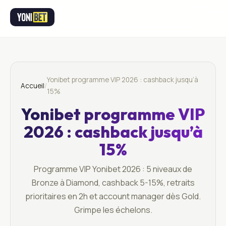
Yonibet programme VIP 2026 : cashback jusqu’à
Accueil
/
15%
Yonibet programme VIP
2026 : cashback jusqu’à
15%
Programme VIP Yonibet 2026 : 5 niveaux de
Bronze à Diamond, cashback 5-15%, retraits
prioritaires en 2h et account manager dès Gold.
Grimpe les échelons.