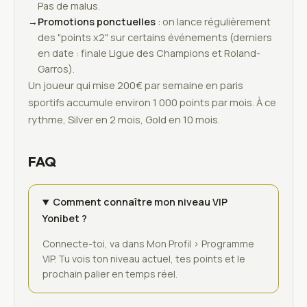
Pas de malus.
→
Promotions ponctuelles
: on lance régulièrement
des "points x2" sur certains événements (derniers
en date : finale Ligue des Champions et Roland-
Garros).
Un joueur qui mise 200€ par semaine en paris
sportifs accumule environ 1 000 points par mois. À ce
rythme, Silver en 2 mois, Gold en 10 mois.
FAQ
Comment connaître mon niveau VIP
Yonibet ?
Connecte-toi, va dans Mon Profil > Programme
VIP. Tu vois ton niveau actuel, tes points et le
prochain palier en temps réel.